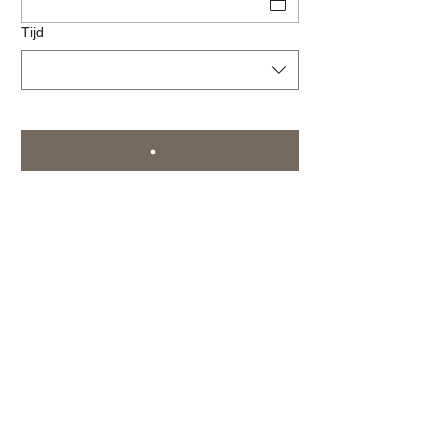
Tijd
Inschrijven voor promoties
Nu abonneren
© 2018 Pitta Pizza Karine.